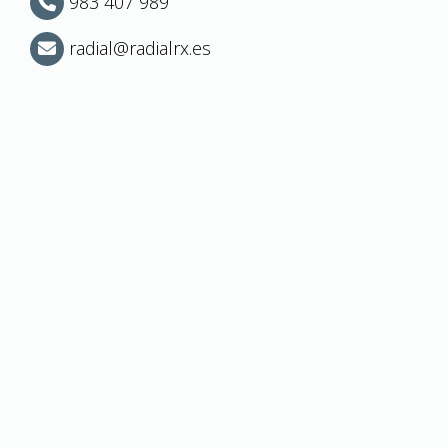
983 407 989
radial
radialrx.es