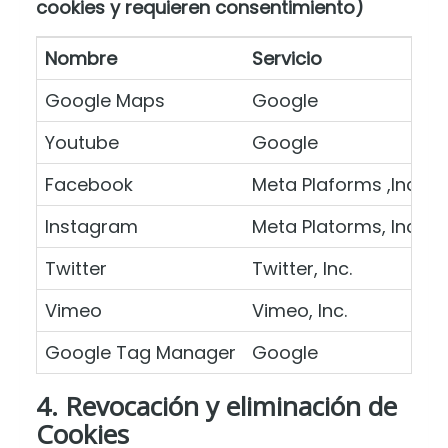
cookies y requieren consentimiento)
Nombre
Servicio
D
Google Maps
Google
M
Youtube
Google
R
Facebook
Meta Plaforms ,Inc.
B
Instagram
Meta Platorms, Inc.
P
Twitter
Twitter, Inc.
C
Vimeo
Vimeo, Inc.
R
Google Tag Manager
Google
A
4. Revocación y eliminación de
Cookies